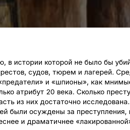
, в истории которой не было бы уби
арестов, судов, тюрем и лагерей. Ср
предатели» и «шпионы», как мнимые
лько атрибут 20 века. Сколько прест
асть из них достаточно исследована
й были осуждены за преступления, 
еснее и драматичнее «лакированной»