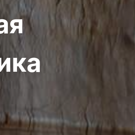
ая
ика