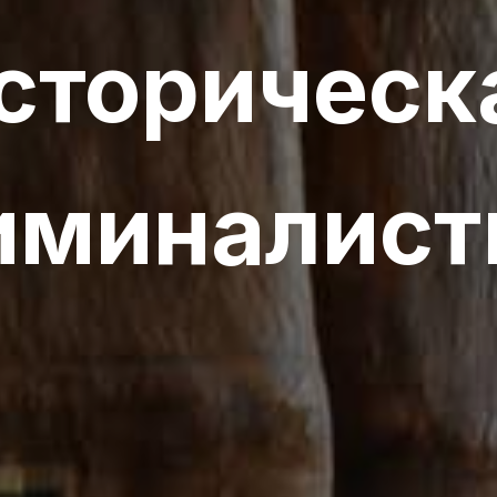
сторическ
иминалист